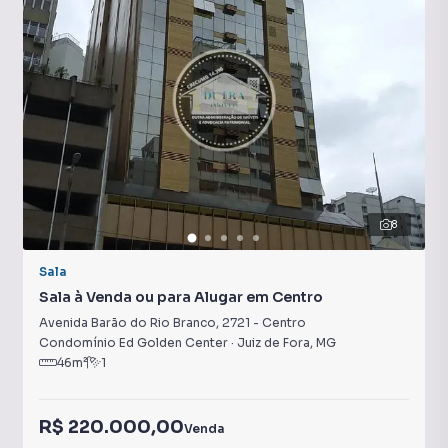
8
Sala
Sala à Venda ou para Alugar em Centro
Avenida Barão do Rio Branco
,
2721
-
Centro
Condomínio Ed Golden Center
·
Juiz de Fora
,
MG
46
m²
1
R$ 220.000,00
Venda