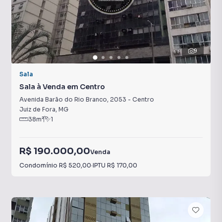
9
Sala
Sala à Venda em Centro
Avenida Barão do Rio Branco
,
2053
-
Centro
Juiz de Fora
,
MG
38
m²
1
R$ 190.000,00
Venda
Condomínio
R$ 520,00
·
IPTU
R$ 170,00