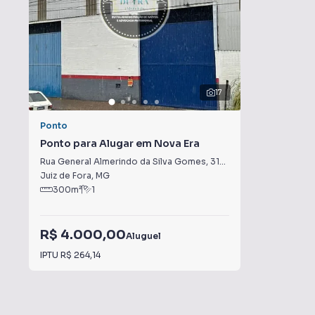
17
Ponto
Ponto para Alugar em Nova Era
Rua General Almerindo da Silva Gomes
,
318
-
Nova Era
Juiz de Fora
,
MG
300
m²
1
R$ 4.000,00
Aluguel
IPTU
R$ 264,14