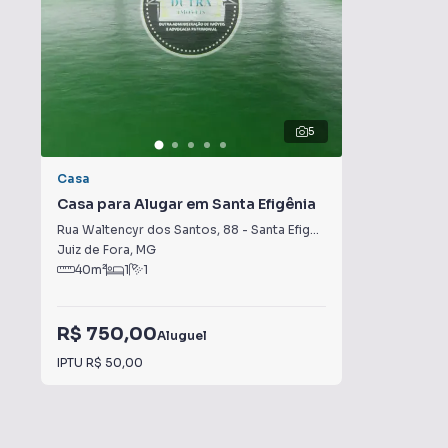
5
Casa
Casa para Alugar em Santa Efigênia
Rua Waltencyr dos Santos
,
88
-
Santa Efigênia
Juiz de Fora
,
MG
40
m²
1
1
R$ 750,00
Aluguel
IPTU
R$ 50,00